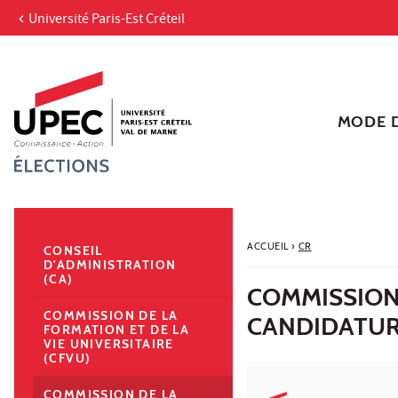
Université Paris-Est Créteil
Aller au contenu
Navigation
Accès directs
Recherche
Navigation secondaire
MODE D
ACCUEIL
›
CR
CONSEIL
D'ADMINISTRATION
(CA)
COMMISSION 
COMMISSION DE LA
CANDIDATUR
FORMATION ET DE LA
VIE UNIVERSITAIRE
(CFVU)
COMMISSION DE LA