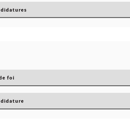
ndidatures
de foi
ndidature