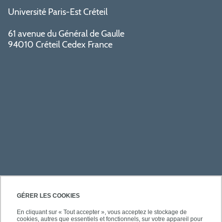
Université Paris-Est Créteil
61 avenue du Général de Gaulle
94010 Créteil Cedex France
ACCÈS RAPIDES
GÉRER LES COOKIES
En cliquant sur « Tout accepter », vous acceptez le stockage de
cookies, autres que essentiels et fonctionnels, sur votre appareil pour