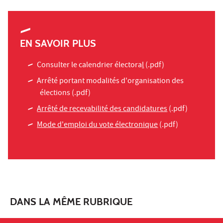
EN SAVOIR PLUS
Consulter le calendrier électora
l
(.pdf)
Arrêté portant modalités d'organisation des
élections
(.pdf)
Arrêté de recevabilité des candidatures
(.pdf)
Mode d'emploi du vote électronique
(.pdf)
DANS LA MÊME RUBRIQUE