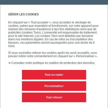
ACCÈS RAPIDES
GÉRER LES COOKIES
En cliquant sur « Tout accepter », vous acceptez le stockage de
cookies, autres que essentiels et fonctionnels, sur votre appareil pour
réaliser des mesures d'audience à des fins statistiques ainsi que de
publicités (cookies Tiers). L'université est responsable de traitement
pour le site Internet. Les cookies Tiers sont détaillés par domaine
SUIVEZ-NOUS
dans nos mentions légales. En cas de refus ou d'acceptation des
traceurs, vos paramètres seront sauvegardés pour une durée de 6
mois.
Si vous souhaitez refuser les cookies après les avoir acceptés, vous
pouvez retirer votre consentement en cliquant sur « Personnaliser ».
➜
Consultez notre politique en matière de protection des données.
Tout accepter
Mentions légales
Plan d'accès
Personnaliser
Plan du site
Tout refuser
Accessibilité des sites de l'UPEC : non conforme