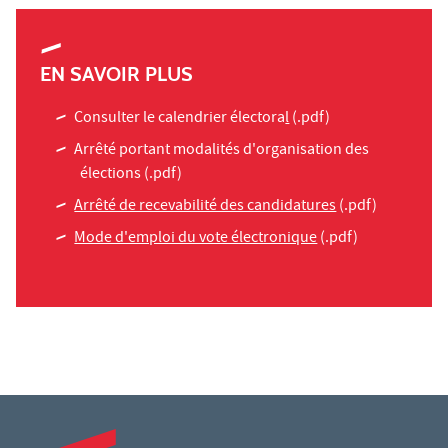
EN SAVOIR PLUS
Consulter le calendrier électora
l
(.pdf)
Arrêté portant modalités d'organisation des
élections
(.pdf)
Arrêté de recevabilité des candidatures
(.pdf)
Mode d'emploi du vote électronique
(.pdf)