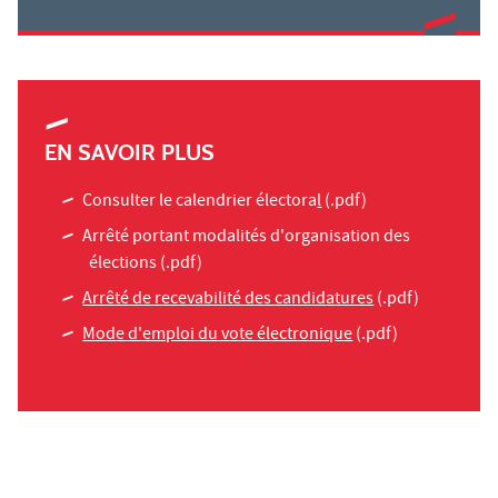
EN SAVOIR PLUS
Consulter le calendrier électora
l
(.pdf)
Arrêté portant modalités d'organisation des
élections
(.pdf)
Arrêté de recevabilité des candidatures
(.pdf)
Mode d'emploi du vote électronique
(.pdf)