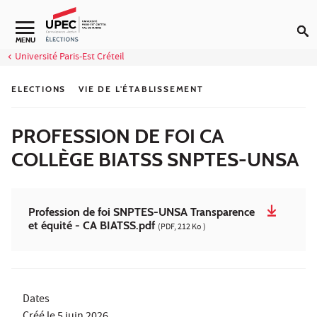
Aller au contenu
Navigation secondaire
MENU
Université Paris-Est Créteil
ELECTIONS
VIE DE L'ÉTABLISSEMENT
PROFESSION DE FOI CA
COLLÈGE BIATSS SNPTES-UNSA
Profession de foi SNPTES-UNSA Transparence
et équité - CA BIATSS.pdf
(PDF, 212 Ko )
Dates
Créé le
5 juin 2026