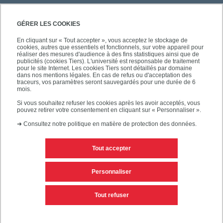
ACCÈS RAPIDES
GÉRER LES COOKIES
En cliquant sur « Tout accepter », vous acceptez le stockage de
cookies, autres que essentiels et fonctionnels, sur votre appareil pour
réaliser des mesures d'audience à des fins statistiques ainsi que de
publicités (cookies Tiers). L'université est responsable de traitement
pour le site Internet. Les cookies Tiers sont détaillés par domaine
SUIVEZ-NOUS
dans nos mentions légales. En cas de refus ou d'acceptation des
traceurs, vos paramètres seront sauvegardés pour une durée de 6
mois.
Si vous souhaitez refuser les cookies après les avoir acceptés, vous
pouvez retirer votre consentement en cliquant sur « Personnaliser ».
➜
Consultez notre politique en matière de protection des données.
Tout accepter
Mentions légales
Plan d'accès
Personnaliser
Plan du site
Tout refuser
Accessibilité des sites de l'UPEC : non conforme