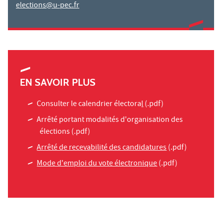
elections@u-pec.fr
EN SAVOIR PLUS
Consulter le calendrier électora
l
(.pdf)
Arrêté portant modalités d'organisation des
élections
(.pdf)
Arrêté de recevabilité des candidatures
(.pdf)
Mode d'emploi du vote électronique
(.pdf)