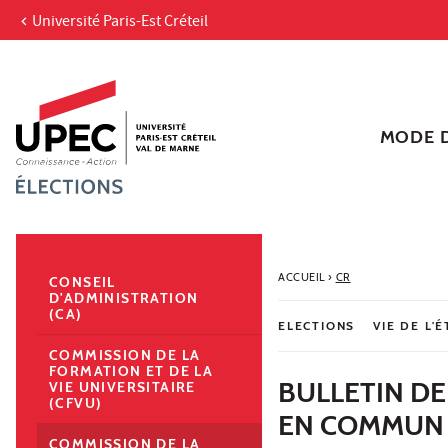
Université Paris-Est Créteil
Aller au contenu
Navigation
Accès directs
Recherche
Navigation secondaire
MODE D
ACCUEIL
›
CR
CONSEIL
D'ADMINISTRATION
(CA)
ELECTIONS
VIE DE L'
COMMISSION DE LA
FORMATION ET DE LA
BULLETIN DE
VIE UNIVERSITAIRE
(CFVU)
EN COMMUN
COMMISSION DE LA