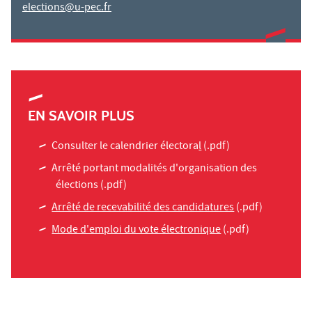
elections@u-pec.fr
EN SAVOIR PLUS
Consulter le calendrier électora
l
(.pdf)
Arrêté portant modalités d'organisation des
élections
(.pdf)
Arrêté de recevabilité des candidatures
(.pdf)
Mode d'emploi du vote électronique
(.pdf)