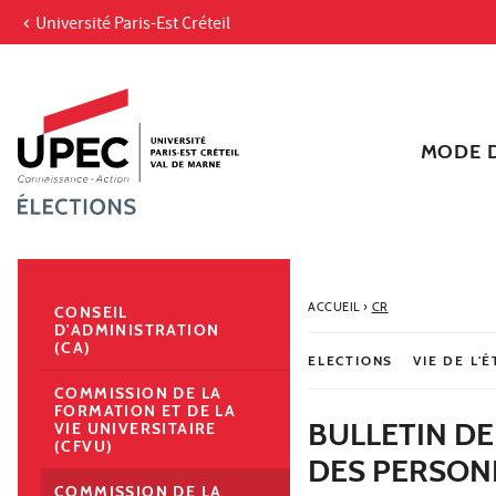
Université Paris-Est Créteil
Aller au contenu
Navigation
Accès directs
Recherche
Navigation secondaire
MODE D
ACCUEIL
›
CR
CONSEIL
D'ADMINISTRATION
(CA)
ELECTIONS
VIE DE L'
COMMISSION DE LA
FORMATION ET DE LA
BULLETIN DE
VIE UNIVERSITAIRE
(CFVU)
DES PERSONN
COMMISSION DE LA