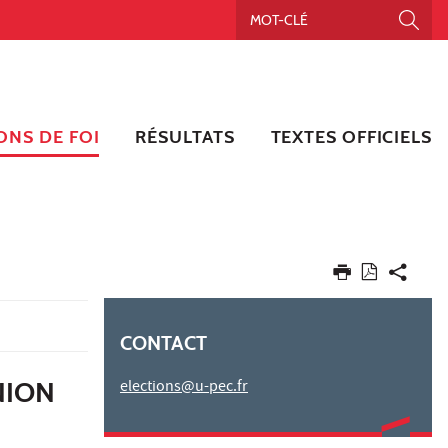
ONS DE FOI
RÉSULTATS
TEXTES OFFICIELS
CONTACT
NION
elections@u-pec.fr