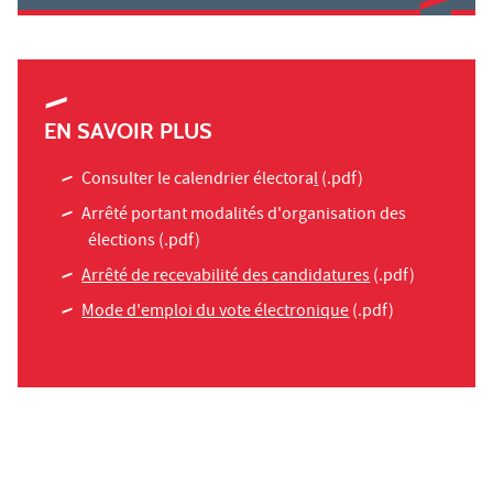
EN SAVOIR PLUS
Consulter le calendrier électora
l
(.pdf)
Arrêté portant modalités d'organisation des
élections
(.pdf)
Arrêté de recevabilité des candidatures
(.pdf)
Mode d'emploi du vote électronique
(.pdf)