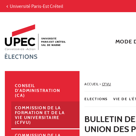
Université Paris-Est Créteil
Aller au contenu
Navigation
Accès directs
Recherche
Navigation secondaire
MODE D
ACCUEIL
›
CFVU
CONSEIL
D'ADMINISTRATION
(CA)
ELECTIONS
VIE DE L'
COMMISSION DE LA
FORMATION ET DE LA
BULLETIN DE
VIE UNIVERSITAIRE
(CFVU)
UNION DES P
COMMISSION DE LA