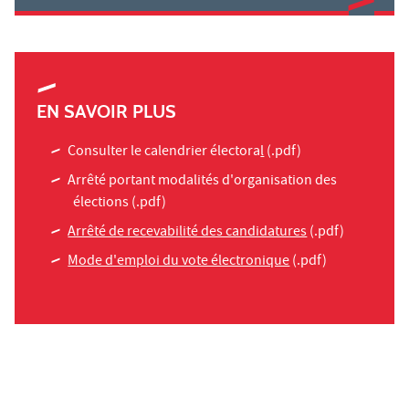
EN SAVOIR PLUS
Consulter le calendrier électora
l
(.pdf)
Arrêté portant modalités d'organisation des
élections
(.pdf)
Arrêté de recevabilité des candidatures
(.pdf)
Mode d'emploi du vote électronique
(.pdf)