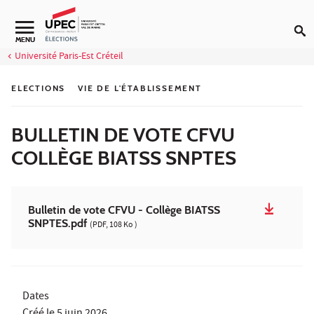
Aller au contenu
Navigation secondaire
MENU
Université Paris-Est Créteil
ELECTIONS
VIE DE L'ÉTABLISSEMENT
BULLETIN DE VOTE CFVU
COLLÈGE BIATSS SNPTES
Bulletin de vote CFVU - Collège BIATSS
SNPTES.pdf
(PDF, 108 Ko )
Dates
Créé le
5 juin 2026